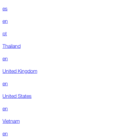
es
en
pt
Thailand
en
United Kingdom
en
United States
en
Vietnam
en