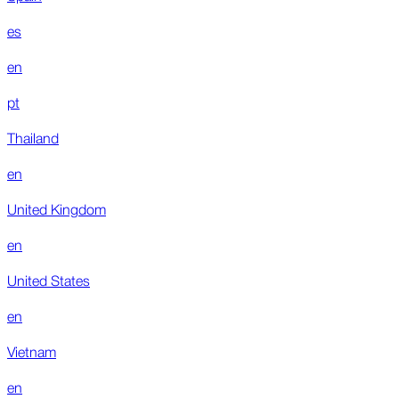
es
en
pt
Thailand
en
United Kingdom
en
United States
en
Vietnam
en