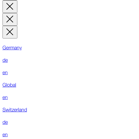
Germany
de
en
Global
en
Switzerland
de
en