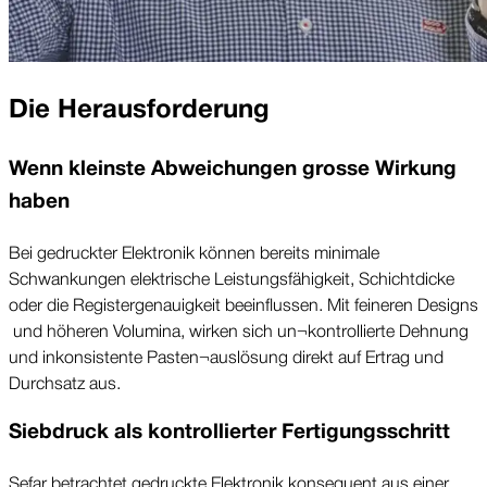
Die Herausforderung
Wenn kleinste Ab­weichungen grosse Wirkung
haben
Bei ge­druckter Elektro­nik können bereits minimale
Schwankungen elek­trische Leistungs­fähigkeit, Schicht­dicke
oder die Register­genauigkeit beein­flussen. Mit feineren Designs
und höheren Volumina, wirken sich un¬kontrollierte Dehnung
und inkonsistente Pasten¬auslösung direkt auf Ertrag und
Durchsatz aus.
Sieb­druck als kon­trollierter Fertigungs­schritt
Sefar be­trachtet ge­druckte Elektro­nik konsequent aus einer