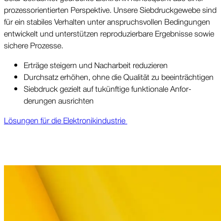
prozess­orien­tierten Perspek­tive. Unsere Sieb­druck­gewebe sind
für ein stabiles Ver­halten unter an­spruchs­vollen Be­din­gungen
ent­wickelt und unter­stützen repro­duzier­bare Ergeb­nisse sowie
sichere Prozesse.
Erträge steigern und Nach­arbeit re­duzieren
Durch­satz erhöhen, ohne die Quali­tät zu beein­trächt­igen
Sieb­druck gezielt auf tukünftige funk­tionale Anfor­
derungen ausrichten
Lö­sungen für die Elektro­nik­industrie