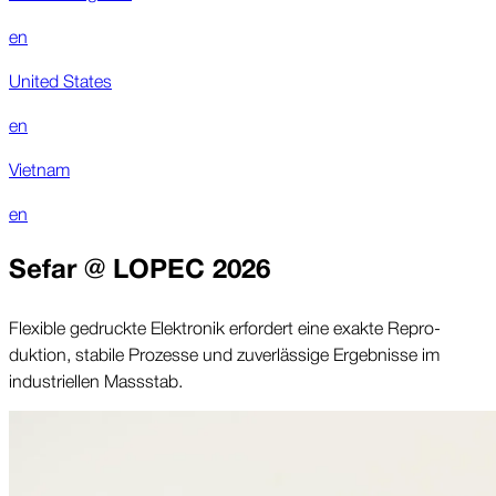
en
United States
en
Vietnam
en
Sefar @ LOPEC 2026
Flexible ge­druckte Elektro­nik erfor­dert eine exakte Repro­
duktion, stabile Prozesse und zuver­lässige Ergeb­nisse im
indus­triellen Massstab.