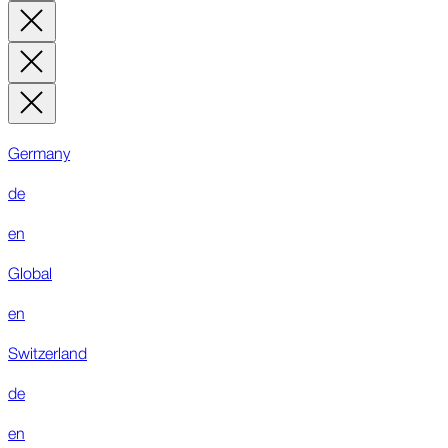
Germany
de
en
Global
en
Switzerland
de
en