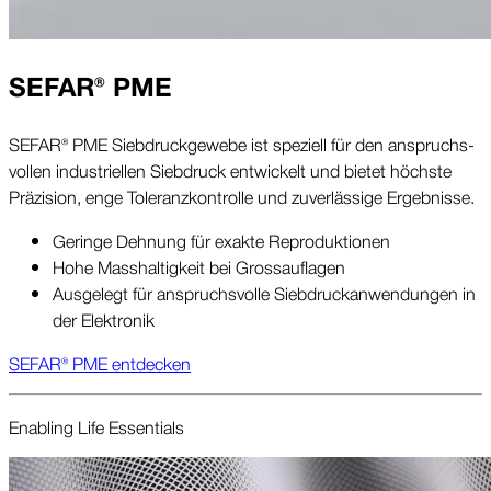
SEFAR® PME
SEFAR® PME Sieb­druck­gewebe ist speziell für den an­spruchs­
vollen indus­triellen Sieb­druck ent­wickelt und bietet höchste
Prä­zision, enge Toleranz­kon­trolle und zuver­lässige Ergeb­nisse.
Geringe Dehnung für exakte Repro­duktionen
Hohe Mass­haltigkeit bei Grossauflagen
Aus­gelegt für an­spruchs­volle Sieb­druck­anwendungen in
der Elektro­nik
SEFAR® PME ent­decken
Enabling Life Essentials