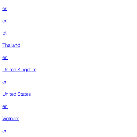
es
en
pt
Thailand
en
United Kingdom
en
United States
en
Vietnam
en