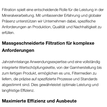
Filtration spielt eine ent­scheidende Rolle für die Leistung in der
Mineral­ver­arbeitung. Mit umfas­sender Erfahrung und globaler
Präsenz unter­stützen wir Unter­nehmen dabei, spezifische
Anfor­derungen an Produktion, Qualität und Nach­haltigkeit zu
erfüllen.
Mass­geschneiderte Filtration für komplexe
Anfor­derungen
Jahr­zehnte­lange Anwendungs­expertise und eine voll­ständig
integrierte Wert­schöpfungs­kette, von der Garn­her­stellung bis
zum fertigen Produkt, ermöglichen es uns, Filter­medien zu
liefern, die präzise auf spezifizierte Prozesse und Stan­dards
abge­stimmt sind. Dies gewähr­leistet optimale Leistung und
lang­fristige Effizienz.
Maxi­mierte Effizienz und Aus­beute