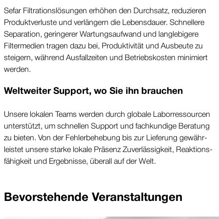
Sefar Filtrations­lösungen erhöhen den Durch­satz, reduzieren
Produkt­ver­luste und ver­längern die Lebens­dauer. Schnellere
Separation, geringerer Wartungs­aufwand und langlebigere
Filter­medien tragen dazu bei, Produktivität und Aus­beute zu
steigern, während Ausfall­zeiten und Betriebs­kosten mini­miert
werden.
Welt­weiter Support, wo Sie ihn brauchen
Unsere lokalen Teams werden durch globale Labor­ressourcen
unter­stützt, um schnellen Support und fach­kundige Beratung
zu bieten. Von der Fehler­behebung bis zur Lieferung gewähr­
leistet unsere starke lokale Präsenz Zuver­lässigkeit, Reak­tions­
fähigkeit und Ergeb­nisse, über­all auf der Welt.
Bevor­stehende Veran­staltungen