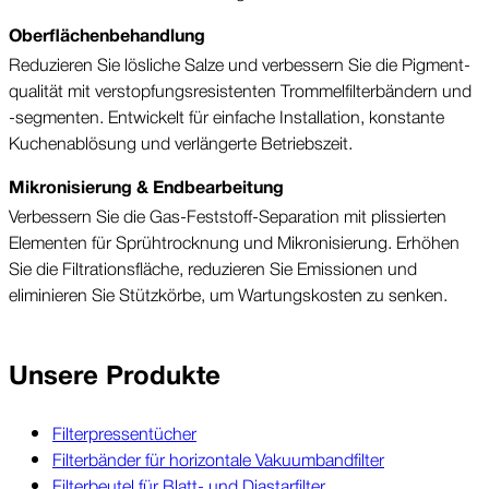
Oberflächen­behandlung
Reduzieren Sie lösliche Salze und ver­bessern Sie die Pigment­
qualität mit ver­stopfungs­resistenten Trommel­filter­bändern und
-segmenten. Ent­wickelt für einfache Instal­lation, kon­stante
Kuchen­ablösung und ver­längerte Betriebs­zeit.
Mikro­nisierung & End­bearbeitung
Ver­bessern Sie die Gas-Feststoff-Separation mit plissierten
Elementen für Sprüh­trocknung und Mikro­nisierung. Erhöhen
Sie die Filtrations­fläche, reduzieren Sie Emis­sionen und
eliminieren Sie Stütz­körbe, um Wartungs­kosten zu senken.
Unsere Produkte
Filterpressentücher
Filterbänder für horizontale Vakuumbandfilter
Filterbeutel für Blatt- und Diastarfilter