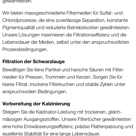
gewähr­leisten.
Wir bieten mass­geschneiderte Filter­medien für Sulfat- und
Chlorid­prozesse, die eine zuver­lässige Separation, kon­stante
Pigment­qualität und redu­zierte Betriebs­kosten gewähr­leisten.
Unsere Lösungen maxi­mieren die Filtrations­effizienz und die
Lebens­dauer der Medien, selbst unter den anspruchs­vollsten
Prozess­bedin­gungen.
Filtration der Schwarz­lauge
Bewältigen Sie feine Partikel und harsche Säuren mit Filter­
medien für Pressen, Trommeln und Kerzen. Sorgen Sie für
klares Filtrat, trockene Filter­kuchen und stabile Zyklen unter
anspruchs­vollen Bedin­gungen.
Vorbereitung der Kalzinierung
Steigern Sie die Kalzinator-Leistung mit trockenen, gleich­
mässigen Ausgangs­stoffen. Unsere Filter­tücher gewähr­leisten
eine hohe Ent­wässerungs­effizienz, präzise Platten­passung und
exzel­lente Stabilität für eine lange Lebens­dauer.