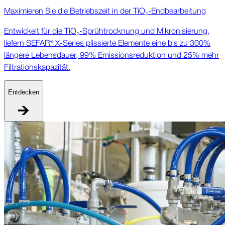
Maxi­mieren Sie die Betriebs­zeit in der TiO₂-End­bearbeitung
Ent­wickelt für die TiO₂-Sprüh­trocknung und Mikro­nisierung,
liefern SEFAR® X-Series plissierte Elemente eine bis zu 300%
längere Lebens­dauer, 99% Emis­sions­reduktion und 25% mehr
Filtrations­kapazität.
Ent­decken