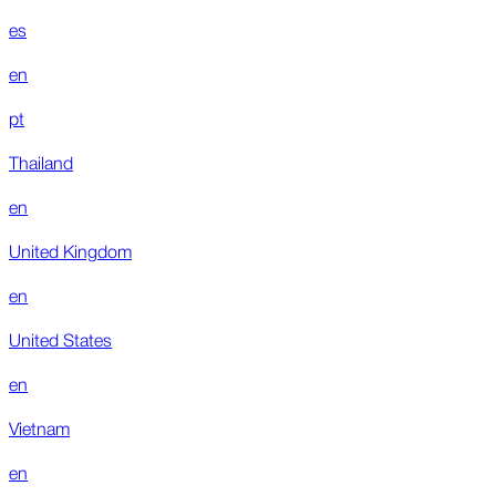
es
en
pt
Thailand
en
United Kingdom
en
United States
en
Vietnam
en