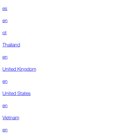
es
en
pt
Thailand
en
United Kingdom
en
United States
en
Vietnam
en