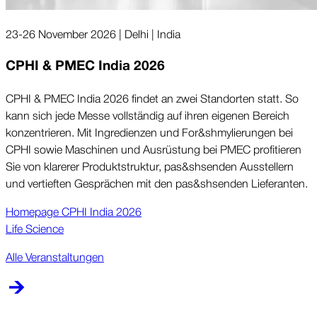
23-26 November 2026 | Delhi | India
CPHI & PMEC India 2026
CPHI & PMEC India 2026 fin­det an zwei Stand­orten statt. So
kann sich jede Messe voll­stän­dig auf ihren ei­ge­nen Be­reich
kon­zen­trie­ren. Mit In­gre­dien­zen und For&shmy­lie­run­gen bei
CPHI sowie Ma­schi­ne­n und Aus­rüs­­tung bei PMEC pro­fi­­tie­ren
Sie von kla­re­rer Pro­dukt­­struk­tur, pas&shs­en­de­n Aus­stel­lern
und ver­tief­ten Ge­­sprä­chen mit den pas&shs­en­den Lie­fe­ran­ten.
Home­pa­ge CPHI India 2026
Life Science
Alle Veranstaltungen