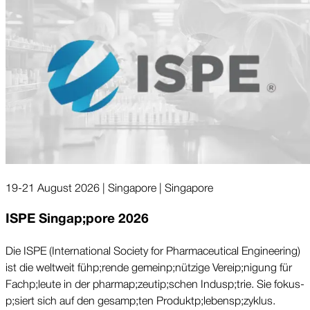
19-21 August 2026 | Singapore | Singapore
ISPE Singa­p;pore 2026
Die ISPE (International Society for Pharmaceutical Engineering)
ist die weltweit füh­p;rende gemein­p;nützige Verei­p;nigung für
Fach­p;leute in der pharma­p;zeuti­p;schen Indus­p;trie. Sie fokus­
p;siert sich auf den gesam­p;ten Produkt­p;lebens­p;zyklus.