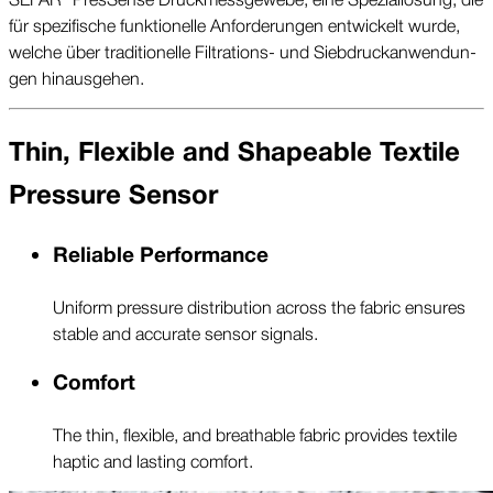
für spe­zi­fi­sche funk­tio­nelle An­for­de­run­gen ent­wickelt wurde,
welche über tra­di­tio­nelle Fil­tra­tions- und Sieb­druck­an­wen­dun­
gen hinaus­gehen.
Thin, Flexible and Shapeable Textile
Pressure Sensor
Reliable Performance
Uniform pressure distribution across the fabric ensures
stable and accurate sensor signals.
Comfort
The thin, flexible, and breathable fabric provides textile
haptic and lasting comfort.