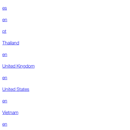
es
en
pt
Thailand
en
United Kingdom
en
United States
en
Vietnam
en